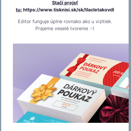
Stačí prejsť
tu:
https://www.tisknisi.sk/sk/tlacletakovdl
Editor funguje úplne rovnako ako u vizitiek.
Prajeme veselé tvorenie :-)
Nevybrali ste si? Mrknite
nižšie.