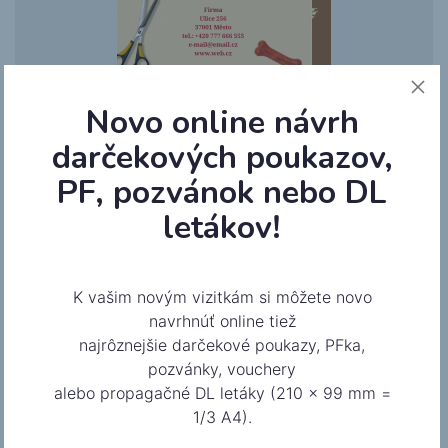
Novo online návrh
darčekových poukazov,
Líčidlá
PF, pozvánok nebo DL
letákov!
K vašim novým vizitkám si môžete novo
navrhnúť online tiež
najrôznejšie darčekové poukazy, PFka,
pozvánky, vouchery
alebo propagačné DL letáky (210 x 99 mm =
Soft
1/3 A4).