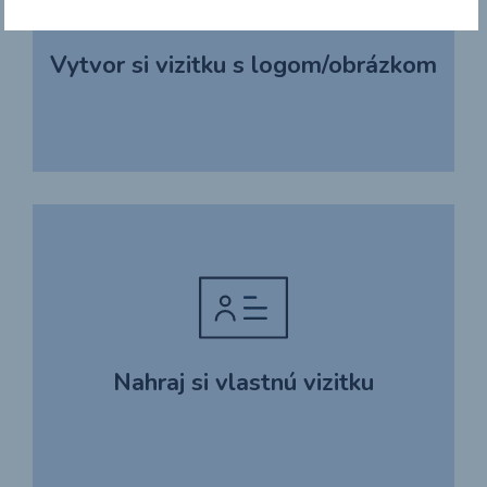
Vytvor si vizitku s logom/obrázkom
Nahraj si vlastnú vizitku