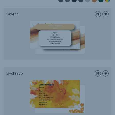
Textil s potlačou
Skvrna
Obaly
Grafika
Novinky
O nákupe
Sychravo
Referencie
Kontakt