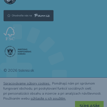
© 2026 tisknisi.sk
Spracovávame súbory cookies
. Pomáhajú nám pri správnom
fungovaní obchodu, pri poskytovaní funkcií sociálnych sietí,
pri personalizácii obsahu a inzercie a pri analýzach návštevnosti.
Webdesign by NexGen IT
Používaním webu
súhlasíte s ich použitím.
SÚHLASÍM