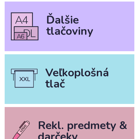
Textil s potlačou
Ďalšie
Obaly
tlačoviny
Grafika
Novinky
Veľkoplošná
tlač
O nákupe
Referencie
Kontakt
Rekl. predmety &
darčeky