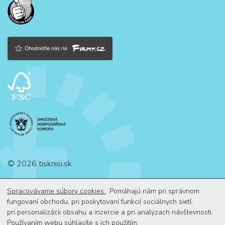
© 2026 tisknisi.sk
Spracovávame súbory cookies
. Pomáhajú nám pri správnom
fungovaní obchodu, pri poskytovaní funkcií sociálnych sietí,
pri personalizácii obsahu a inzercie a pri analýzach návštevnosti.
Webdesign by NexGen IT
Používaním webu
súhlasíte s ich použitím.