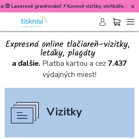
vé gravírování! ⚡️ Kovové vizitky, vizitkáře, klíčenky, známk
Vizitky
Expresná online tlačiareň–vizitky,
letáky, plagáty
Ďalšie tlačoviny
a ďalšie.
Platba kartou a cez
7.437
výdajných miest!
Veľkoplošná tlač
Rekl. predmety &
Vizitky
darčeky