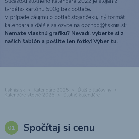
Súčasťou stolného kalendára 2022 je stojan z
Textil s potlačou
tvrdého kartónu 500g bez potlače.
V prípade záujmu o potlač stojančeku, iný formát
Obaly
kalendára a ďalšie sa ozvite na obchod@tisknisi.sk
Nemáte vlastnú grafiku? Nevadí, vyberte si z
našich šablón a pošlite len fotky! Výber tu.
Grafika
Novinky
O nákupe
tisknisi.sk
Kalendáre 2025
Ďalšie tlačoviny
Kalendáre stolné 2025
Stolné kalendáre
Referencie
Kontakt
Spočítaj si cenu