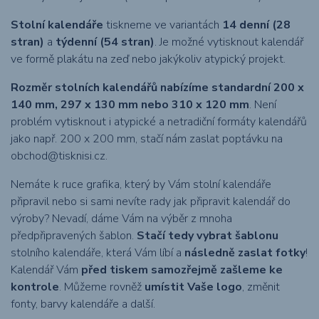
Stolní kalendáře
tiskneme ve variantách
14 denní (28
stran)
a
týdenní (54 stran)
. Je možné vytisknout kalendář
ve formě plakátu na zeď nebo jakýkoliv atypický projekt.
Rozměr stolních kalendářů nabízíme standardní 200 x
140 mm, 297 x 130 mm nebo 310 x 120 mm
. Není
problém vytisknout i atypické a netradiční formáty kalendářů
jako např. 200 x 200 mm, stačí nám zaslat poptávku na
obchod@tisknisi.cz
.
Nemáte k ruce grafika, který by Vám stolní kalendáře
připravil nebo si sami nevíte rady jak připravit kalendář do
výroby? Nevadí, dáme Vám na výběr z mnoha
předpřipravených šablon.
Stačí tedy vybrat šablonu
stolního kalendáře, která Vám líbí a
následně zaslat fotky
!
Kalendář Vám
před tiskem samozřejmě zašleme ke
kontrole
. Můžeme rovněž
umístit Vaše logo
, změnit
fonty, barvy kalendáře a další.