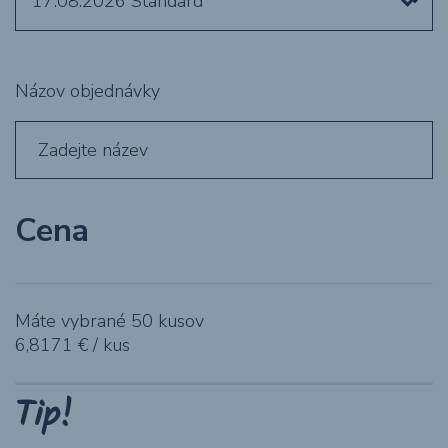
17.08.2026
Standard
Názov objednávky
Cena
Máte vybrané
50
kusov
6,8171
€ / kus
Tip!