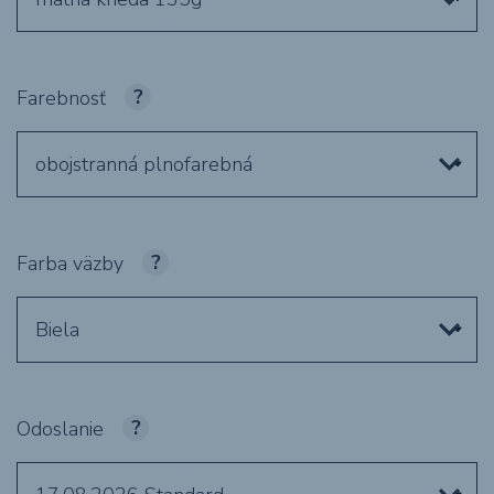
Farebnosť
obojstranná plnofarebná
Farba väzby
Biela
Odoslanie