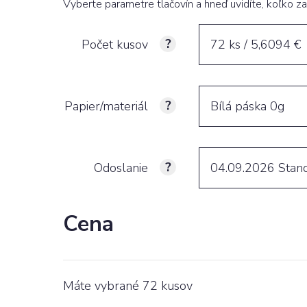
potiskem
Vyberte parametre tlačovín a hneď uvidíte, koľko za
Počet kusov
72 ks / 5,6094 €
Puzzle
Pivní podtácky
Papier/materiál
Bílá páska 0g
Odoslanie
04.09.2026
Stan
Cena
Máte vybrané
72
kusov