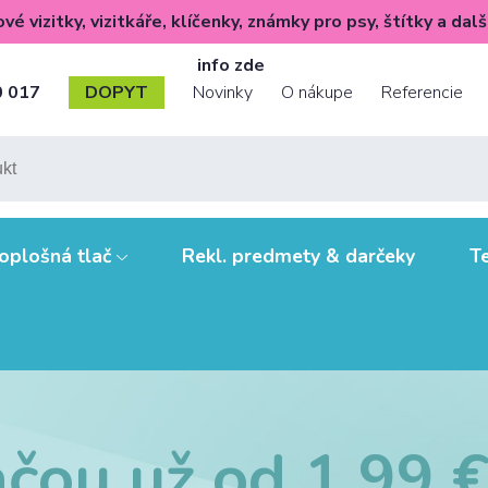
é vizitky, vizitkáře, klíčenky, známky pro psy, štítky a dalš
info zde
👈
0 017
DOPYT
Novinky
O nákupe
Referencie
Novinky
Tipy, triky a zaujímavosti
O nás
Dodanie a platby
oplošná tlač
Rekl. predmety & darčeky
Te
Ako pripraviť údaje pre tlač?
Papiere, formáty,
technológie
Výhody pre vás
Zásady ochrany os. údajů a
čou už od 1,99 €
cookies