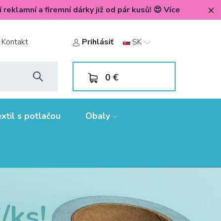
í reklamní a firemní dárky již od pár kusů! 😍 Více
Kontakt
Prihlásiť
SK
0
€
xtil s potlačou
Obaly
/ks!