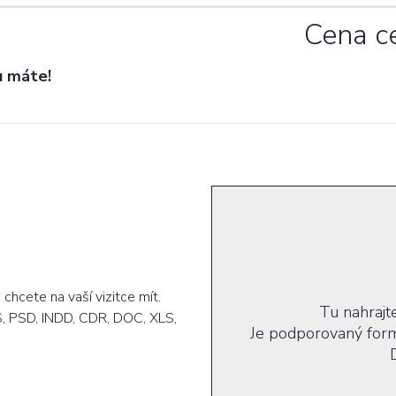
Cena c
u máte!
chcete na vaší vizitce mít.
Tu nahrajte
, PSD, INDD, CDR, DOC, XLS,
Je podporovaný form