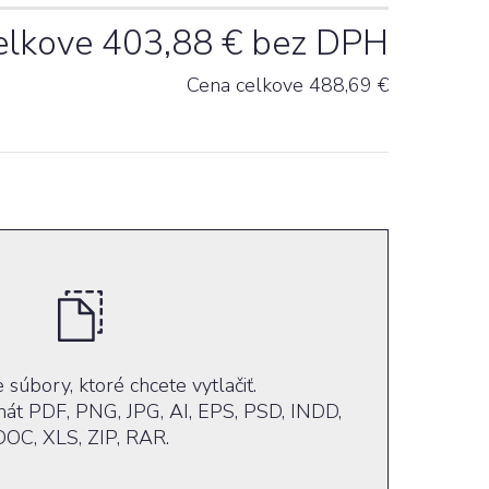
elkove
403,88
€ bez DPH
Cena celkove
488,69
€
 súbory, ktoré chcete vytlačiť.
át PDF, PNG, JPG, AI, EPS, PSD, INDD,
DOC, XLS, ZIP, RAR.