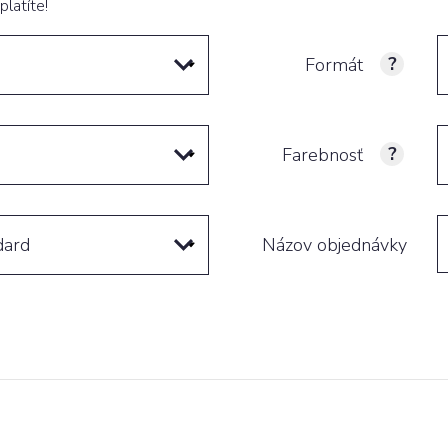
montáže
reklama
platíte!
Formát
Tvarové &
Farebnosť
vysekávané
tlačoviny
dard
Názov objednávky