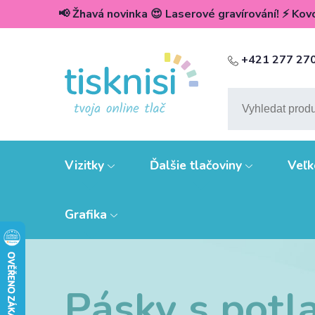
📢 Žhavá novinka 😍 Laserové gravírování! ⚡️ Kovov
+421 277 27
Vizitky
Ďalšie tlačoviny
Veľk
Grafika
Pásky s potla