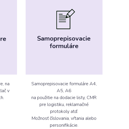
Samoprepisovacie
ere
formuláre
e, na
Samoprepisovacie formuláre A4,
lač v
A5, A6
ch.
na použitie na dodacie listy, CMR
pre logistiku, reklamačné
protokoly atď.
Možnosť číslovania, vŕtania alebo
personifikácie.