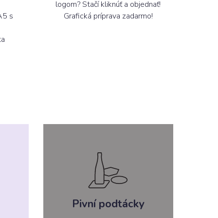
logom? Stačí kliknúť a objednať!
A5 s
Grafická príprava zadarmo!
ta
Pivní podtácky