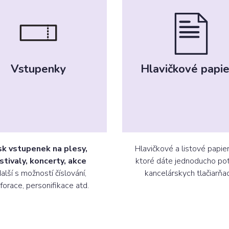
Vstupenky
Hlavičkové papi
sk vstupenek na plesy,
Hlavičkové a listové papier
stivaly, koncerty, akce
ktoré dáte jednoducho pot
další s možností číslování,
kancelárskych tlačiarňa
forace, personifikace atd.