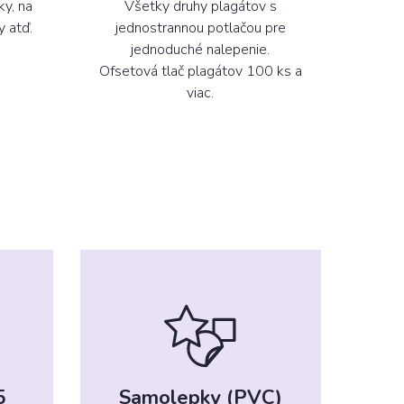
ky, na
Všetky druhy plagátov s
y atď.
jednostrannou potlačou pre
jednoduché nalepenie.
Ofsetová tlač plagátov 100 ks a
viac.
5
Samolepky (PVC)