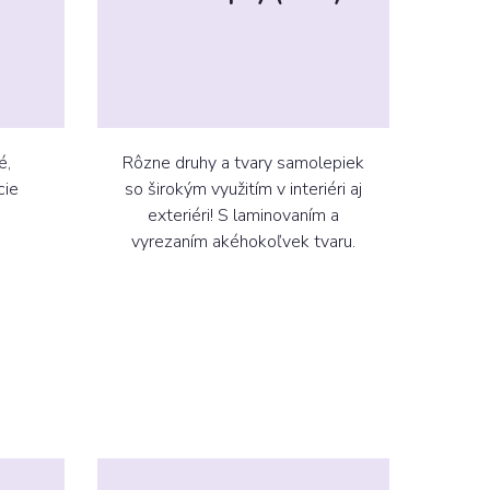
é,
Rôzne druhy a tvary samolepiek
cie
so širokým využitím v interiéri aj
exteriéri! S laminovaním a
vyrezaním akéhokoľvek tvaru.