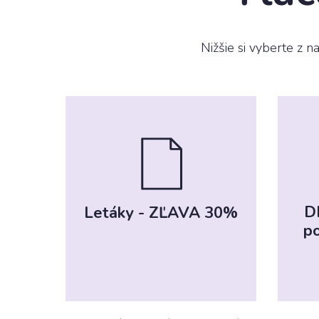
potiskem
Nižšie si vyberte z n
Puzzle
Pivní podtácky
D
Letáky - ZĽAVA 30%
po