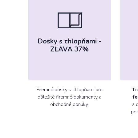
Dosky s chlopňami -
ZĽAVA 37%
Firemné dosky s chlopňami pre
Ti
dôležité firemné dokumenty a
fe
obchodné ponuky.
a 
per