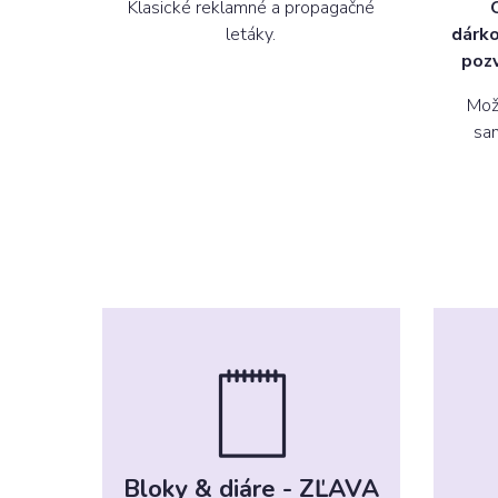
Klasické reklamné a propagačné
letáky.
dárko
poz
Možn
sa
Bloky & diáre - ZĽAVA