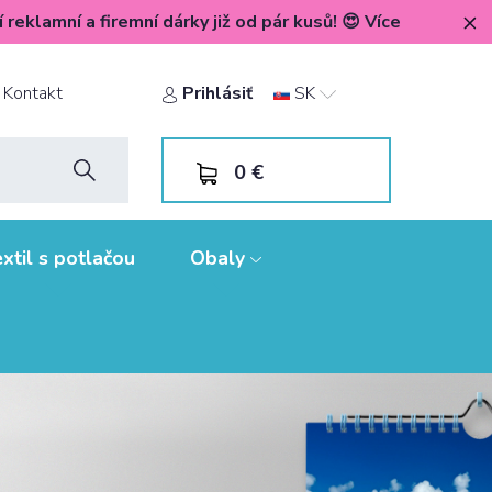
í reklamní a firemní dárky již od pár kusů! 😍 Více
Kontakt
Prihlásiť
SK
0
€
xtil s potlačou
Obaly