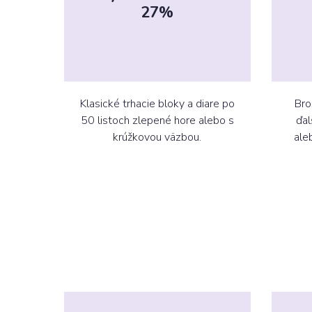
27%
Klasické trhacie bloky a diare po
Bro
50 listoch zlepené hore alebo s
ďal
krúžkovou väzbou.
ale