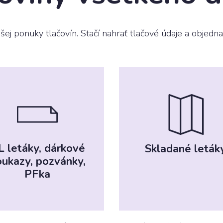
montáže
reklama
ašej ponuky tlačovín. Stačí nahrať tlačové údaje a objedn
Tvarové &
vysekávané
tlačoviny
L letáky, dárkové
Skladané leták
ukazy, pozvánky,
PFka