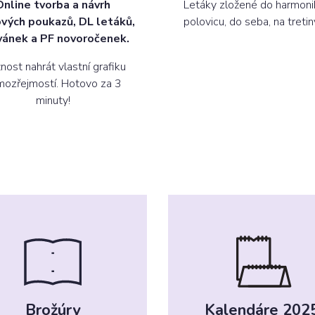
Online tvorba a návrh
Letáky zložené do harmoni
vých poukazů, DL letáků,
polovicu, do seba, na tretin
vánek a PF novoročenek.
ost nahrát vlastní grafiku
mozřejmostí. Hotovo za 3
minuty!
Brožúry
Kalendáre 202