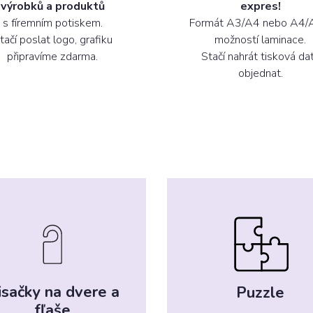
výrobků a produktů
expres!
s fíremním potiskem.
Formát A3/A4 nebo A4/
tačí poslat logo, grafiku
možností laminace.
připravíme zdarma.
Stačí nahrát tisková da
objednat.
isačky na dvere a
Puzzle
fľaše