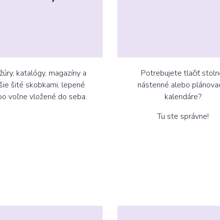
žúry, katalógy, magazíny a
Potrebujete tlačiť stoln
šie šité skobkami, lepené
nástenné alebo plánova
bo voľne vložené do seba.
kalendáre?
Tu ste správne!