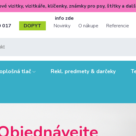
é vizitky, vizitkáře, klíčenky, známky pro psy, štítky a dalš
info zde
👈
0 017
DOPYT
Novinky
O nákupe
Referencie
Novinky
Tipy, triky a zaujímavosti
O nás
Dodanie a platby
oplošná tlač
Rekl. predmety & darčeky
Te
Ako pripraviť údaje pre tlač?
Papiere, formáty,
technológie
Výhody pre vás
mieste
Zásady ochrany os. údajů a
i letáky, plagáty
cookies