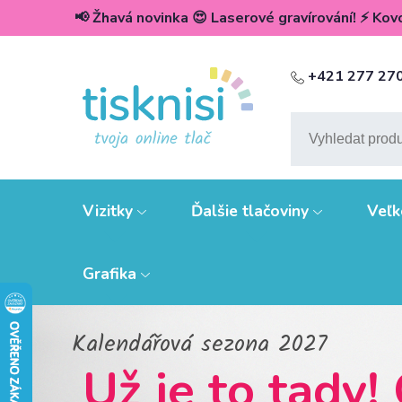
📢 Žhavá novinka 😍 Laserové gravírování! ⚡️ Kovov
+421 277 27
Vizitky
Ďalšie tlačoviny
Veľk
Grafika
Všetko na jednom 
Vytlač s