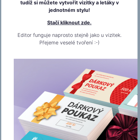
tudíž si můžete vytvořit vizitky a letáky v
Vytvoř si vizitku s logem/obrázkem
jednotném stylu!
Stačí kliknout zde.
Editor funguje naprosto stejně jako u vizitek.
Přejeme veselé tvoření :-)
Nahraj si vlastní vizitku