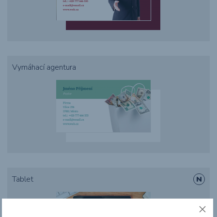
Vymáhací agentura
Tablet