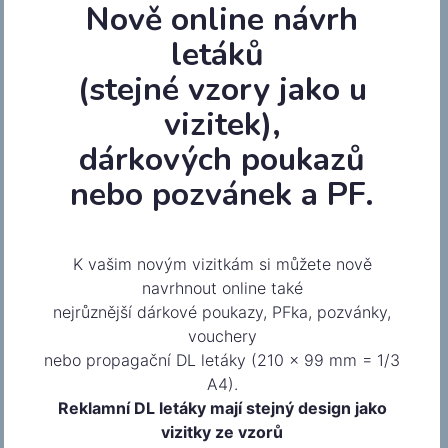
Nově online návrh
letáků
(stejné vzory jako u
vizitek),
dárkových poukazů
nebo pozvánek a PF.
Nevybrali jste si?
Mrkněte níže.
K vašim novým vizitkám si můžete nově
navrhnout online také
nejrůznější dárkové poukazy, PFka, pozvánky,
vouchery
nebo propagační DL letáky (210 x 99 mm = 1/3
A4).
Reklamní DL letáky mají stejný design jako
vizitky ze vzorů