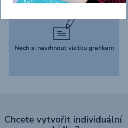
Nech si navrhnout vizitku grafikem
Chcete vytvořit individuální