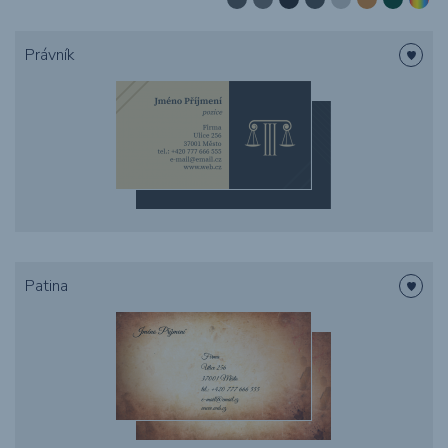
Potisk textilu
Právník
Obaly
Grafika
Novinky
O nákupu
Patina
Reference
Kontakt