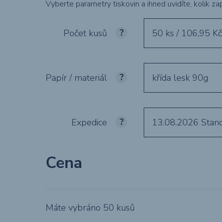
Vyberte parametry tiskovin a ihned uvidíte, kolik zap
Počet kusů
50 ks / 106,95 K
Puzzle
Pivní podtácky
Papír / materiál
křída lesk 90g
Expedice
13.08.2026
Stan
Cena
Máte vybráno
50
kusů