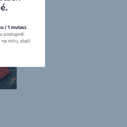
é.
u / 1 mutaci.
ku postupně.
 na míru, stačí