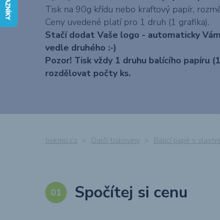
pozvánky, PFka
Tisk na 90g křídu nebo kraftový papír, ro
Ceny uvedené platí pro 1 druh (1 grafika).
Stačí dodat Vaše logo - automaticky Vám 
vedle druhého :-)
Pozor! Tisk vždy 1 druhu balícího papíru (
rozdělovat počty ks.
Kalendáře 2027 -
Chci vytvořit 3D
Reklamní desky,
Obálky s
Samolepky (PVC
Chci navrhnout
Reklamní 3D
Bublinkové
cedule & cedulky
FIRST MINUTE!
potiskem
grafiku
obal nebo etiket
loga, nápisy &
obálky s
potiskem
písmena
tisknisi.cz
Další tiskoviny
Balicí papír s vlas
Muší křídla &
Pohlednice
Balicí papír s
Respirátory
vlajky
FFP2, roušky &
vlastním
Spočítej si cenu
šátky s potiske
potiskem