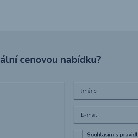
uální cenovou nabídku?
Souhlasím s pravid