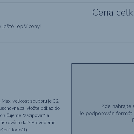
Cena cel
ještě lepší ceny!
. Max. velikost souboru je 32
Zde nahrajte 
uschovna.cz, vložte odkaz do
Je podporován formát 
oručujeme "zazipovat" a
ch tiskových dat? Provedeme
šení, formát).