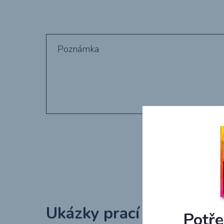
Ukázky prací
Potře