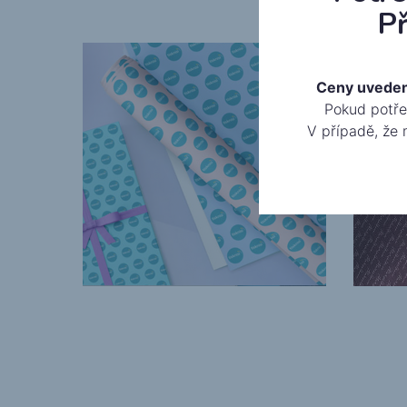
Př
Ceny uvedené 
Pokud potřeb
V případě, že 