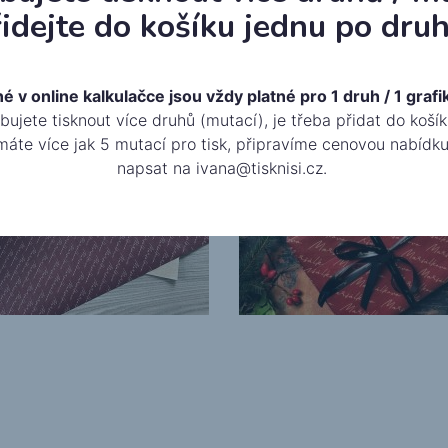
idejte do košíku jednu po druh
v online kalkulačce jsou vždy platné pro 1 druh / 1 grafik
ujete tisknout více druhů (mutací), je třeba přidat do koší
máte více jak 5 mutací pro tisk, připravíme cenovou nabídku
napsat na
ivana@tisknisi.cz
.