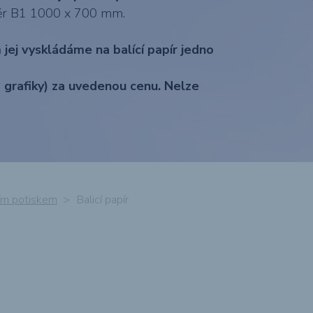
atd.
O potisku reklamního textilu
změr B1 1000 x 700 mm.
jej vyskládáme na balící papír jedno
1 grafiky) za uvedenou cenu. Nelze
)
Polepy aut &
Firemní &
Billboardy &
Vstupenky
u
prezentační desky
dopravních
bigboardy
- SLEVA 37%
prostředků
tním potiskem
Balicí papír
Řezaná reklama,
Pexesa
Magnety &
Obálky s
polepy &
magnetická
potiskem
m
montáže
reklama