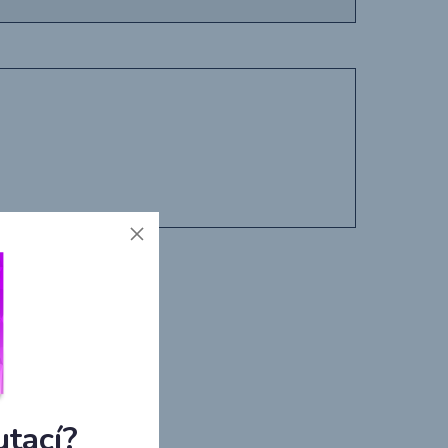
utací?