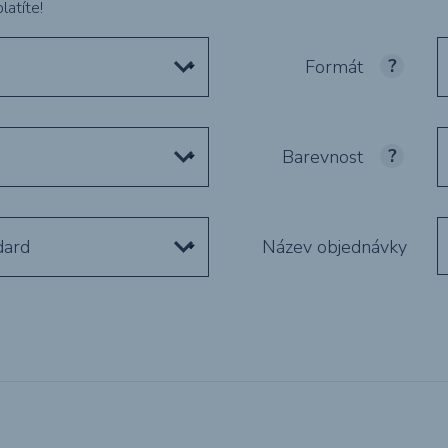
latíte!
č
Formát
Tvarové &
vysekávané
tiskoviny
Barevnost
dard
Název objednávky