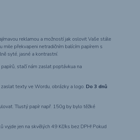
jímavou reklamou a možností jak oslovit Vaše stále
ou mile překvapeni netradičním balícím papírem s
lně syté, jasné a kontrastní.
h papírů, stačí nám zaslat poptávkua na
m zaslat texty ve Wordu, obrázky a logo.
Do 3 dnů
ulovat. Tlustý papír např. 150g by bylo těžké
ků vyjde jen na skvělých 49 Kč/ks bez DPH! Pokud