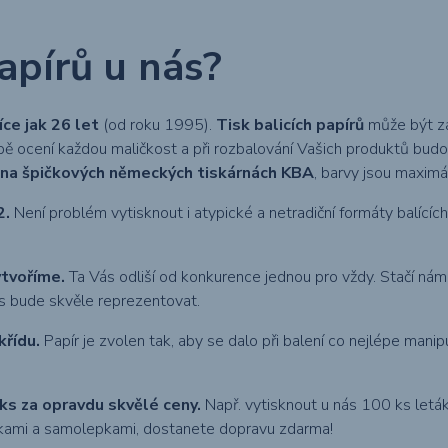
papírů u nás?
ce jak 26 let
(od roku 1995).
Tisk balicích papírů
může být za
době ocení každou maličkost a při rozbalování Vašich produktů bud
me na špičkových německých tiskárnách KBA
, barvy jsou maximá
2.
Není problém vytisknout i atypické a netradiční formáty balícíc
ytvoříme.
Ta Vás odliší od konkurence jednou pro vždy. Stačí ná
ás bude skvěle reprezentovat.
křídu.
Papír je zvolen tak, aby se dalo při balení co nejlépe manip
5 ks za opravdu skvělé ceny.
Např. vytisknout u nás 100 ks letá
zitkami a samolepkami, dostanete dopravu zdarma!