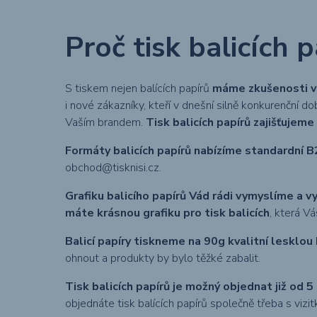
Proč tisk balicích 
S tiskem nejen balících papírů
máme zkušenosti ví
i nové zákazníky, kteří v dnešní silně konkurenční 
Vaším brandem.
Tisk balicích papírů zajišťuje
Formáty balicích papírů nabízíme standardní B
obchod@tisknisi.cz.
Grafiku balicího papírů Vád rádi vymyslíme a v
máte krásnou grafiku pro tisk balicích
, která V
Balicí papíry tiskneme na 90g kvalitní lesklou 
ohnout a produkty by bylo těžké zabalit.
Tisk balicích papírů je možný objednat již od 
objednáte tisk balících papírů společně třeba s vi