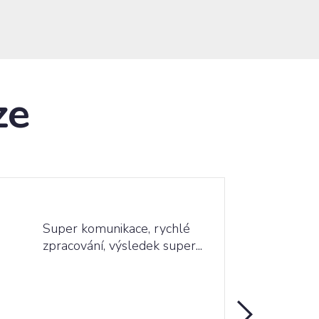
ze
100%
Super komunikace, rychlé
zpracování, výsledek super...
24.03.2025