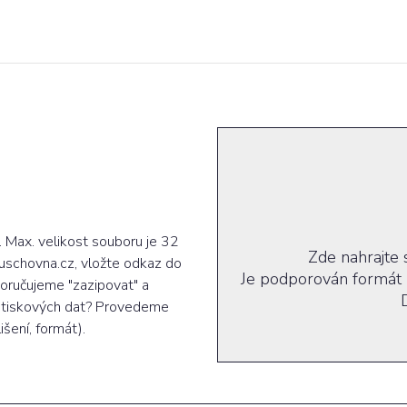
. Max. velikost souboru je 32
Zde nahrajte 
uschovna.cz, vložte odkaz do
Je podporován formát 
oručujeme "zazipovat" a
ch tiskových dat? Provedeme
šení, formát).