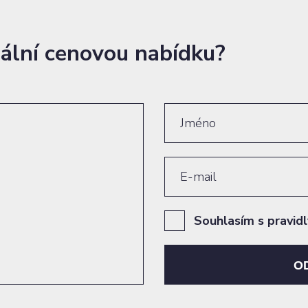
uální cenovou nabídku?
Souhlasím s pravid
O