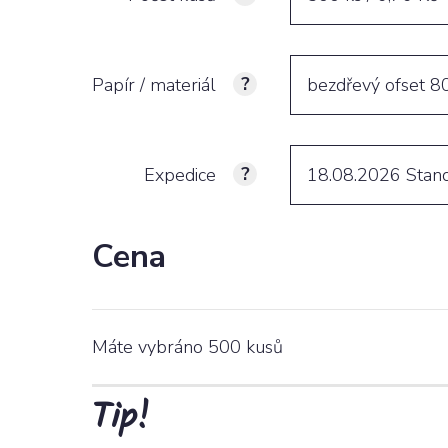
Puzzle
Pivní podtácky
Papír / materiál
bezdřevý ofset 8
Expedice
18.08.2026
Stan
Cena
Máte vybráno
500
kusů
Tip!