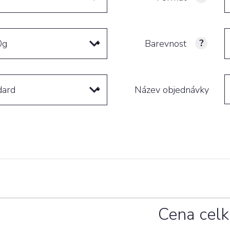
Tvarové &
0g
Barevnost
vysekávané
tiskoviny
dard
Název objednávky
Cena cel