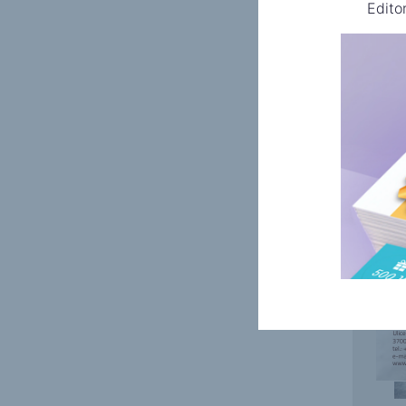
Edito
Burger
Sušen