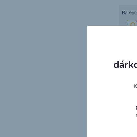
Barevn
dárk
Triangl
K