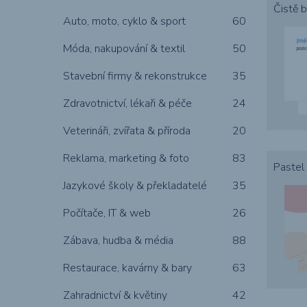
Čistě b
Auto, moto, cyklo & sport
60
Móda, nakupování & textil
50
Puzzle
Pivní podtácky
Stavební firmy & rekonstrukce
35
Zdravotnictví, lékaři & péče
24
Veterináři, zvířata & příroda
20
Reklama, marketing & foto
83
Pastel
Jazykové školy & překladatelé
35
Počítače, IT & web
26
Zábava, hudba & média
88
Restaurace, kavárny & bary
63
Zahradnictví & květiny
42