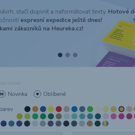
atd.
O potisku reklamního textilu
ávrh, stačí doplnit a naformátovat texty.
Hotové do
ožností
expresní expedice ještě dnes!
kami zákazníků na Heureka.cz!
)
Polepy aut &
Firemní &
Billboardy &
Vstupenky
u
prezentační desky
dopravních
bigboardy
- SLEVA 37%
prostředků
ory vizitek
Novinka
Oblíbené
Řezaná reklama,
Pexesa
Magnety &
Obálky s
polepy &
magnetická
potiskem
barev
m
montáže
reklama