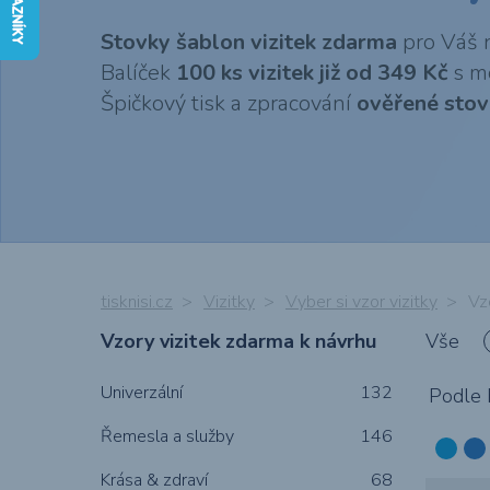
pozvánky, PFka
Stovky šablon vizitek zdarma
pro Váš n
Balíček
100 ks vizitek již od 349 Kč
s m
Špičkový tisk a zpracování
ověřené stov
Kalendáře 2027 -
Chci vytvořit 3D
Reklamní desky,
Obálky s
Samolepky (PVC
Chci navrhnout
Reklamní 3D
Bublinkové
cedule & cedulky
FIRST MINUTE!
potiskem
grafiku
obal nebo etiket
loga, nápisy &
obálky s
potiskem
písmena
tisknisi.cz
Vizitky
Vyber si vzor vizitky
Vz
Vzory vizitek zdarma k návrhu
Vše
Muší křídla &
Pohlednice
Balicí papír s
Respirátory
Univerzální
vlajky
FFP2, roušky &
132
vlastním
Podle 
šátky s potiske
potiskem
Řemesla a služby
146
Krása & zdraví
68