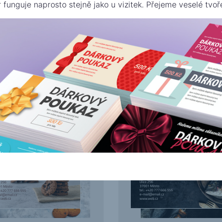
r funguje naprosto stejně jako u vizitek. Přejeme veselé tvoře
Fastfood
ka
Ryba