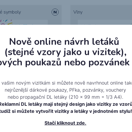
é symboly
Vlny
Nově online návrh letáků
(stejné vzory jako u vizitek),
ových poukazů nebo pozvánek 
Sushi
 vašim novým vizitkám si můžete nově navrhnout online tak
nejrůznější dárkové poukazy, PFka, pozvánky, vouchery
nebo propagační DL letáky (210 x 99 mm = 1/3 A4).
Reklamní DL letáky mají stejný design jako vizitky ze vzor
tudíž si můžete vytvořit vizitky a letáky v jednotném stylu!
Stačí kliknout zde.