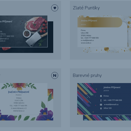
Zlaté Puntíky
y
Barevné pruhy