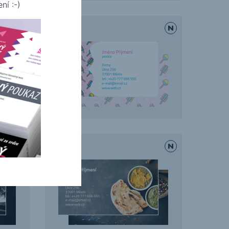
ní :-)
Candy
Indická