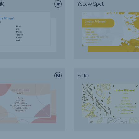
ílá
Yellow Spot
Tvarové &
vysekávané
tiskoviny
Ferko