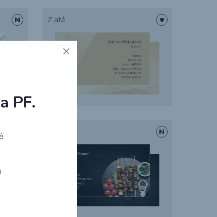
Zlatá
a PF.
BBQ
é
ů