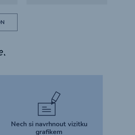
ON
e.
Nech si navrhnout vizitku
grafikem