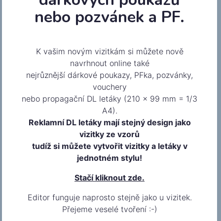
nebo pozvánek a PF.
K vašim novým vizitkám si můžete nově
navrhnout online také
nejrůznější dárkové poukazy, PFka, pozvánky,
vouchery
Pizza 2
nebo propagační DL letáky (210 x 99 mm = 1/3
A4).
Reklamní DL letáky mají stejný design jako
vizitky ze vzorů
tudíž si můžete vytvořit vizitky a letáky v
jednotném stylu!
Stačí kliknout zde.
Editor funguje naprosto stejně jako u vizitek.
Přejeme veselé tvoření :-)
Makronky