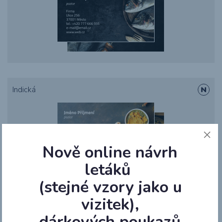
Indická
Nově online návrh
letáků
(stejné vzory jako u
vizitek),
Ramen
dárkových poukazů