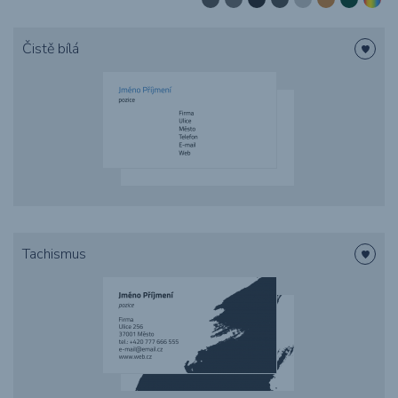
Potisk textilu
Čistě bílá
Obaly
Grafika
Novinky
O nákupu
Tachismus
Reference
Kontakt