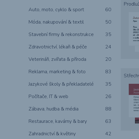
Prodlu
Auto, moto, cyklo & sport
60
Móda, nakupování & textil
50
Puzzle
Pivní podtácky
Stavební firmy & rekonstrukce
35
Zdravotnictví, lékaři & péče
24
Veterináři, zvířata & příroda
20
Reklama, marketing & foto
83
Střech
Jazykové školy & překladatelé
35
Počítače, IT & web
26
Zábava, hudba & média
88
Restaurace, kavárny & bary
63
Zahradnictví & květiny
42