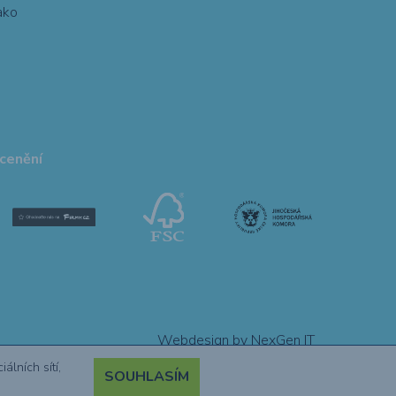
ako
ocenění
Webdesign by NexGen IT
lních sítí,
SOUHLASÍM