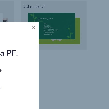
Zahradnictví
a PF.
é
ů