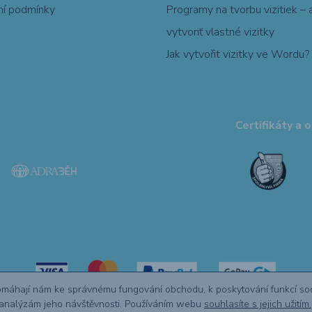
í podmínky
Programy na tvorbu vizitiek – 
vytvoriť vlastné vizitky
Jak vytvořit vizitky ve Wordu?
Certifikáty a 
omáhají nám ke správnému fungování obchodu, k poskytování funkcí sociá
k analýzám jeho návštěvnosti. Používáním webu
souhlasíte s jejich užitím.