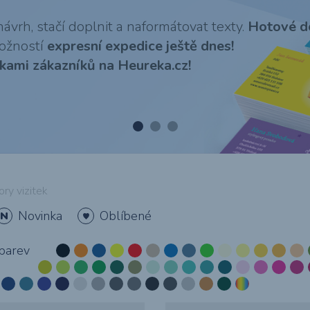
atd.
O potisku reklamního textilu
ávrh, stačí doplnit a naformátovat texty.
Hotové do
ožností
expresní expedice ještě dnes!
kami zákazníků na Heureka.cz!
)
Polepy aut &
Firemní &
Billboardy &
Vstupenky
u
prezentační desky
dopravních
bigboardy
- SLEVA 37%
prostředků
ory vizitek
Novinka
Oblíbené
Řezaná reklama,
Pexesa
Magnety &
Obálky s
polepy &
magnetická
potiskem
barev
m
montáže
reklama