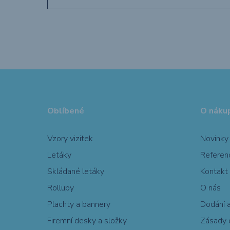
Oblíbené
O náku
Vzory vizitek
Novinky
Letáky
Referen
Skládané letáky
Kontakt
Rollupy
O nás
Plachty a bannery
Dodání a
Firemní desky a složky
Zásady o