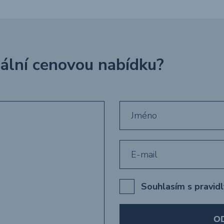
uální cenovou nabídku?
Souhlasím s pravid
O