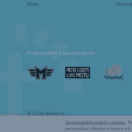
Bloky
Obchodn
Podporujeme a sponzorujeme
© 2026 tisknisi.cz
Zpracováváme soubory cookies
. P
personalizaci obsahu a inzerce a 