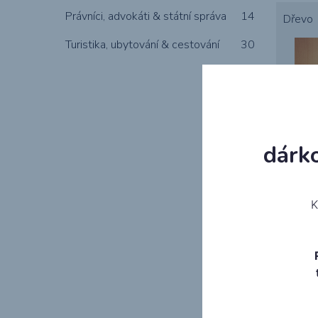
Právníci, advokáti & státní správa
14
Dřevo
Turistika, ubytování & cestování
30
dárk
Panter
K