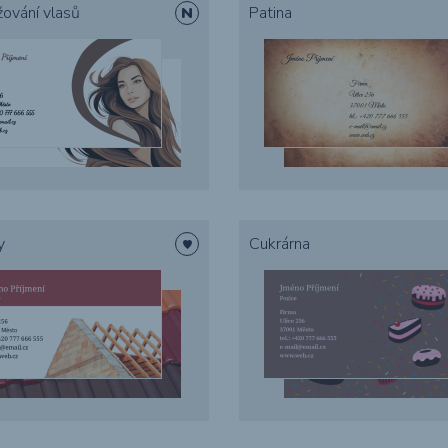
žování vlasů
Patina
Tvarové &
vysekávané
tiskoviny
y
Cukrárna