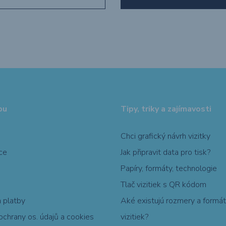
pu
Tipy, triky a zajímavosti
Chci grafický návrh vizitky
ce
Jak připravit data pro tisk?
Papíry, formáty, technologie
Tlač vizitiek s QR kódom
 platby
Aké existujú rozmery a formá
chrany os. údajů a cookies
vizitiek?