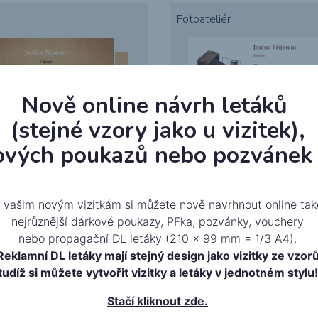
Fotoateliér
Nově online návrh letáků
(stejné vzory jako u vizitek),
ových poukazů nebo pozvánek 
 vašim novým vizitkám si můžete nově navrhnout online tak
nejrůznější dárkové poukazy, PFka, pozvánky, vouchery
nebo propagační DL letáky (210 x 99 mm = 1/3 A4).
Reklamní DL letáky mají stejný design jako vizitky ze vzor
tudíž si můžete vytvořit vizitky a letáky v jednotném stylu!
Stačí kliknout zde.