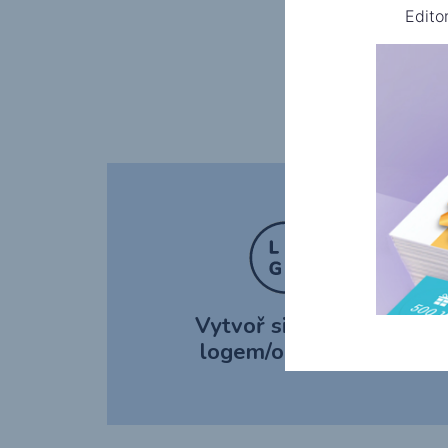
Edito
N
Vytvoř si vizitku s
logem/obrázkem