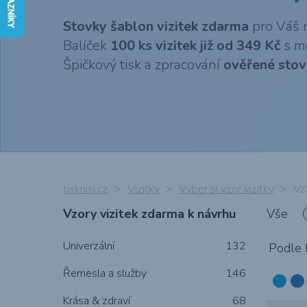
pozvánky, PFka
Stovky šablon vizitek zdarma
pro Váš n
Balíček
100 ks vizitek již od 349 Kč
s m
Špičkový tisk a zpracování
ověřené stov
Kalendáře 2027 -
Chci vytvořit 3D
Reklamní desky,
Obálky s
Samolepky (PVC
Chci navrhnout
Reklamní 3D
Bublinkové
cedule & cedulky
FIRST MINUTE!
potiskem
grafiku
obal nebo etiket
loga, nápisy &
obálky s
potiskem
písmena
tisknisi.cz
Vizitky
Vyber si vzor vizitky
Vz
Vzory vizitek zdarma k návrhu
Vše
Muší křídla &
Pohlednice
Balicí papír s
Respirátory
Univerzální
vlajky
FFP2, roušky &
132
vlastním
Podle 
šátky s potiske
potiskem
Řemesla a služby
146
Krása & zdraví
68