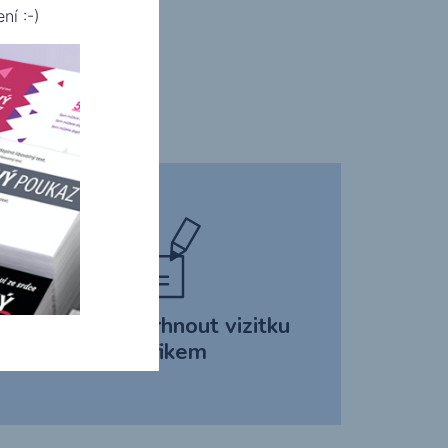
ní :-)
e.
Nech si navrhnout vizitku
grafikem