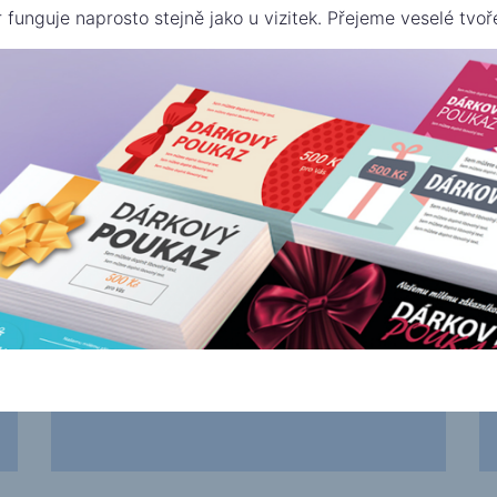
r funguje naprosto stejně jako u vizitek. Přejeme veselé tvoře
evybrali jste si? Mrkněte níž
Nahraj si vlastní vizitku