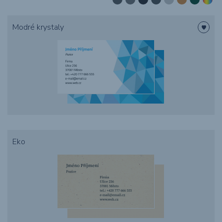
Potisk textilu
Modré krystaly
Obaly
Grafika
Novinky
O nákupu
Eko
Reference
Kontakt