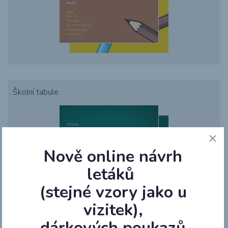
Školní tabule
Nově online návrh
letáků
(stejné vzory jako u
vizitek),
Spisovatel
dárkových poukazů