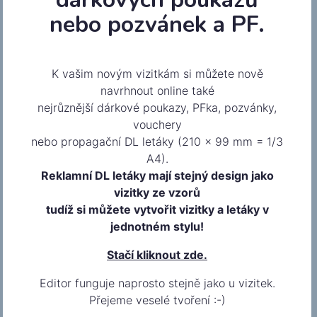
nebo pozvánek a PF.
K vašim novým vizitkám si můžete nově
navrhnout online také
nejrůznější dárkové poukazy, PFka, pozvánky,
vouchery
Tyrkysová
nebo propagační DL letáky (210 x 99 mm = 1/3
A4).
Reklamní DL letáky mají stejný design jako
vizitky ze vzorů
tudíž si můžete vytvořit vizitky a letáky v
jednotném stylu!
Stačí kliknout zde.
Editor funguje naprosto stejně jako u vizitek.
Přejeme veselé tvoření :-)
Překladatel NJ