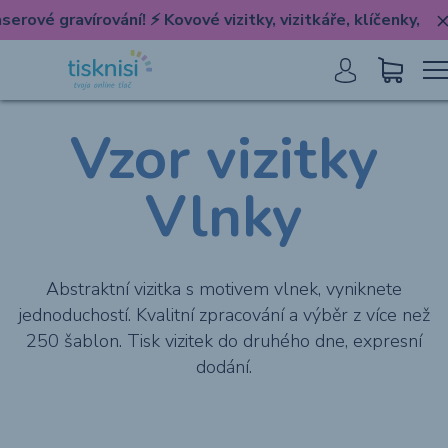
vé gravírování! ⚡️ Kovové vizitky, vizitkáře, klíčenky, známky
Vizitky
Vzor vizitky
Ďalšie tlačoviny
Vlnky
Veľkoplošná tlač
Abstraktní vizitka s motivem vlnek, vyniknete
jednoduchostí. Kvalitní zpracování a výběr z více než
Rekl. predmety &
250 šablon. Tisk vizitek do druhého dne, expresní
dodání.
darčeky