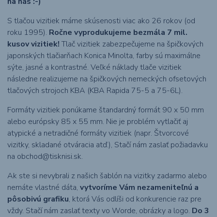
na nás :-)
S tlačou vizitiek máme skúsenosti viac ako 26 rokov (od
roku 1995).
Ročne vyprodukujeme bezmála 7 mil.
kusov vizitiek!
Tlač vizitiek zabezpečujeme na špičkových
japonských tlačiarňach Konica Minolta, farby sú maximálne
sýte, jasné a kontrastné. Veľké náklady tlače vizitiek
následne realizujeme na špičkových nemeckých ofsetových
tlačových strojoch KBA (KBA Rapida 75-5 a 75-6L).
Formáty vizitiek ponúkame štandardný formát 90 x 50 mm
alebo európsky 85 x 55 mm. Nie je problém vytlačiť aj
atypické a netradičné formáty vizitiek (napr. Štvorcové
vizitky, skladané otváracia atď.), Stačí nám zaslať požiadavku
na
obchod@tisknisi.sk
.
Ak ste si nevybrali z našich šablón na vizitky zadarmo alebo
nemáte vlastné dáta,
vytvoríme Vám nezameniteľnú a
pôsobivú grafiku
, ktorá Vás odlíši od konkurencie raz pre
vždy. Stačí nám zaslať texty vo Worde, obrázky a logo.
Do 3