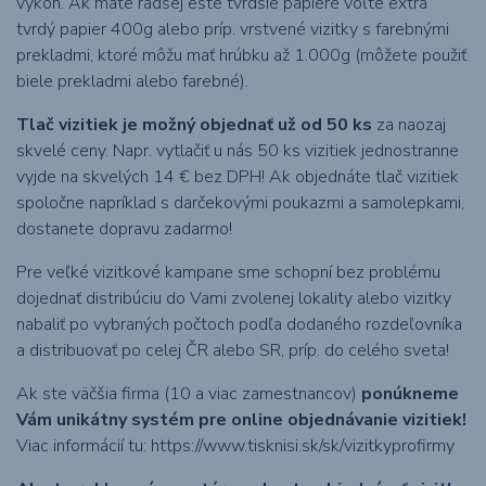
výkon. Ak máte radšej ešte tvrdšie papiere voľte extra
tvrdý papier 400g alebo príp. vrstvené vizitky s farebnými
prekladmi, ktoré môžu mať hrúbku až 1.000g (môžete použiť
biele prekladmi alebo farebné).
Tlač vizitiek je možný objednať už od 50 ks
za naozaj
skvelé ceny. Napr. vytlačiť u nás 50 ks vizitiek jednostranne
vyjde na skvelých 14 € bez DPH! Ak objednáte tlač vizitiek
spoločne napríklad s darčekovými poukazmi a samolepkami,
dostanete dopravu zadarmo!
Pre veľké vizitkové kampane sme schopní bez problému
dojednať distribúciu do Vami zvolenej lokality alebo vizitky
nabaliť po vybraných počtoch podľa dodaného rozdeľovníka
a distribuovať po celej ČR alebo SR, príp. do celého sveta!
Ak ste väčšia firma (10 a viac zamestnancov)
ponúkneme
Vám unikátny systém pre online objednávanie vizitiek!
Viac informácií tu:
https://www.tisknisi.sk/sk/vizitkyprofirmy