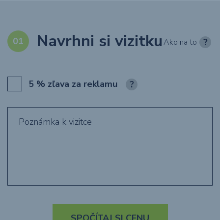
Textil s potlačou
Obaly
Navrhni si vizitku
Ako na to
Grafika
5 % zľava za reklamu
Novinky
O nákupe
Referencie
Kontakt
SPOČÍTAJ SI CENU