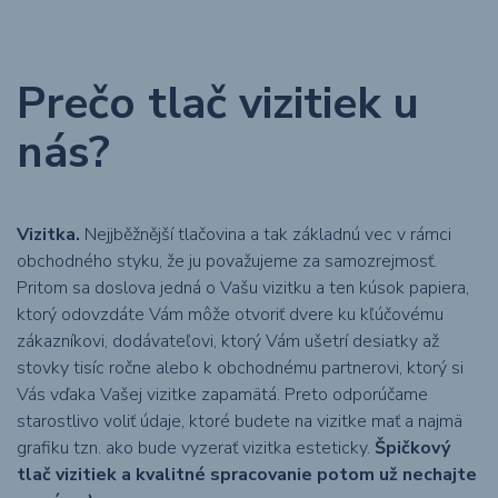
Prečo tlač vizitiek u
nás?
Vizitka.
Nejjběžnější tlačovina a tak základnú vec v rámci
obchodného styku, že ju považujeme za samozrejmosť.
Pritom sa doslova jedná o Vašu vizitku a ten kúsok papiera,
ktorý odovzdáte Vám môže otvoriť dvere ku kľúčovému
zákazníkovi, dodávateľovi, ktorý Vám ušetrí desiatky až
stovky tisíc ročne alebo k obchodnému partnerovi, ktorý si
Vás vďaka Vašej vizitke zapamätá. Preto odporúčame
starostlivo voliť údaje, ktoré budete na vizitke mať a najmä
grafiku tzn. ako bude vyzerať vizitka esteticky.
Špičkový
tlač vizitiek a kvalitné spracovanie potom už nechajte