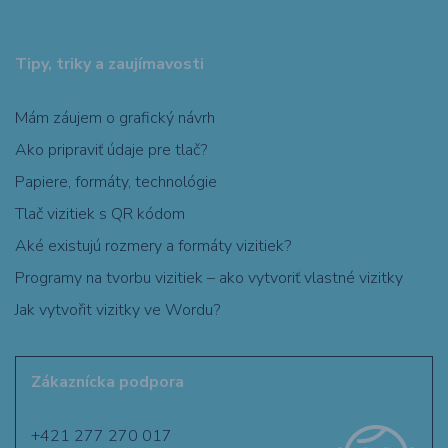
Tipy, triky a zaujímavosti
Mám záujem o grafický návrh
Ako pripraviť údaje pre tlač?
Papiere, formáty, technológie
Tlač vizitiek s QR kódom
Aké existujú rozmery a formáty vizitiek?
Programy na tvorbu vizitiek – ako vytvoriť vlastné vizitky
Jak vytvořit vizitky ve Wordu?
Zákaznícka podpora
+421 277 270 017