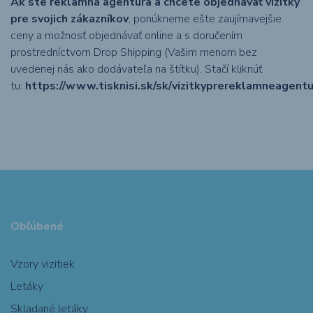
Ak ste reklamná agentúra a chcete objednávať vizitky
pre svojich zákazníkov
, ponúkneme ešte zaujímavejšie
ceny a možnosť objednávať online a s doručením
prostredníctvom Drop Shipping (Vašim menom bez
uvedenej nás ako dodávateľa na štítku). Stačí kliknúť
tu:
https://www.tisknisi.sk/sk/vizitkyprereklamneagentu
Obľúbené
Vzory vizitiek
Letáky
Skladané letáky