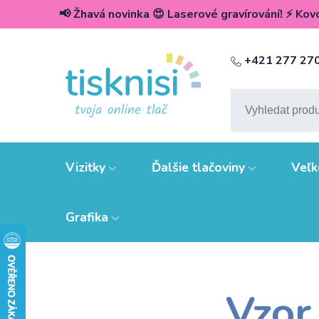
📢 Žhavá novinka 😍 Laserové gravírování! ⚡️ Kovov
+421 277 27
Vizitky
Ďalšie tlačoviny
Veľk
Grafika
Vzor