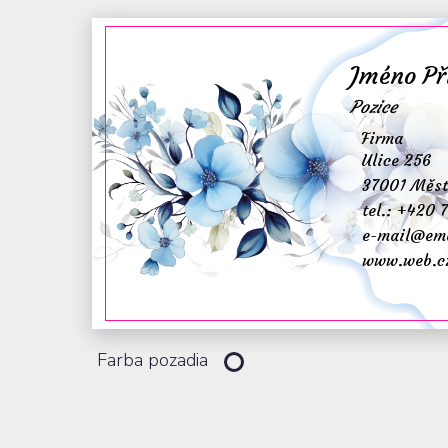
potiskem
Jméno Př
Pozice
Firma
Puzzle
Pivní podtácky
Ulice 256
37001 Měs
tel.: +420 
e-mail@ema
www.web.c
Farba pozadia