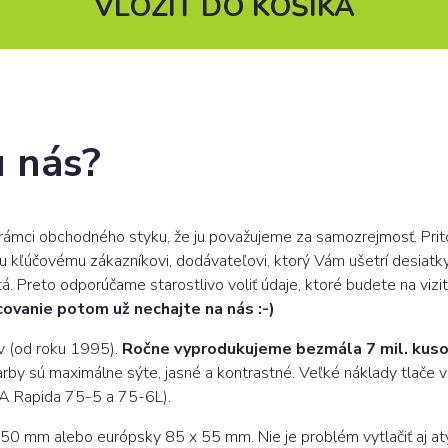
VLOŽIŤ DO KOŠÍKA
u nás?
v rámci obchodného styku, že ju považujeme za samozrejmosť. Prit
u kľúčovému zákazníkovi, dodávateľovi, ktorý Vám ušetrí desiatk
á. Preto odporúčame starostlivo voliť údaje, ktoré budete na vizit
acovanie potom už nechajte na nás :-)
ov (od roku 1995).
Ročne vyprodukujeme bezmála 7 mil. kusov
arby sú maximálne sýte, jasné a kontrastné. Veľké náklady tlače v
A Rapida 75-5 a 75-6L).
0 mm alebo európsky 85 x 55 mm. Nie je problém vytlačiť aj atypi