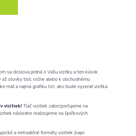
om sa doslova jedná o Vašu vizitku a ten kúsok
y až stovky tisíc ročne alebo k obchodnému
ke mať a najmä grafiku tzn. ako bude vyzerať vizitka
 vizitiek!
Tlač vizitiek zabezpečujeme na
izitiek následne realizujeme na špičkových
cké a netradičné formáty vizitiek (napr.