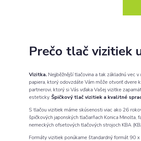
Prečo tlač vizitiek 
Vizitka.
Nejjběžnější tlačovina a tak základnú vec 
papiera, ktorý odovzdáte Vám môže otvoriť dvere k
partnerovi, ktorý si Vás vďaka Vašej vizitke zapamät
esteticky.
Špičkový tlač vizitiek a kvalitné spr
S tlačou vizitiek máme skúsenosti viac ako 26 rok
špičkových japonských tlačiarňach Konica Minolta, f
nemeckých ofsetových tlačových strojoch KBA (KB
Formáty vizitiek ponúkame štandardný formát 90 x 5