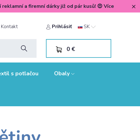
í reklamní a firemní dárky již od pár kusů! 😍 Více
Kontakt
Prihlásiť
SK
0
€
xtil s potlačou
Obaly
ětiny