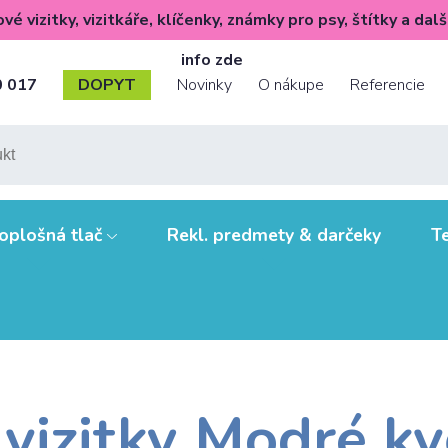
é vizitky, vizitkáře, klíčenky, známky pro psy, štítky a dalš
info zde
👈
0 017
DOPYT
Novinky
O nákupe
Referencie
Novinky
Tipy, triky a zaujímavosti
O nás
Dodanie a platby
oplošná tlač
Rekl. predmety & darčeky
Te
Ako pripraviť údaje pre tlač?
Papiere, formáty,
technológie
Výhody pre vás
Zásady ochrany os. údajů a
 vizitky Modré kv
cookies