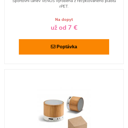
Sportovní láhev VENUS vyrobená z recyklovaného plastu
rPET.
Na dopyt
už od 7 €
Poptávka