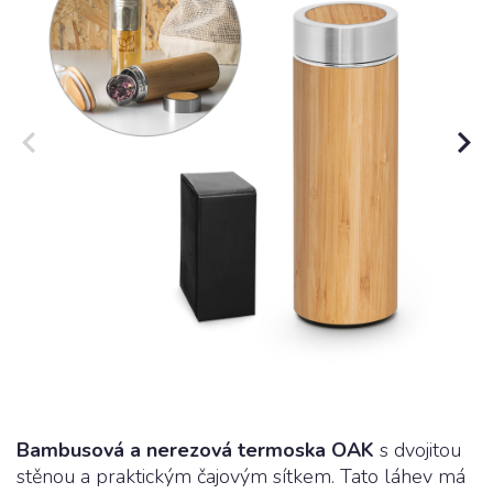
Textil s potlačou
Obaly
Grafika
Novinky
O nákupe
Referencie
Kontakt
Bambusová a nerezová termoska OAK
s dvojitou
stěnou a praktickým čajovým sítkem. Tato láhev má