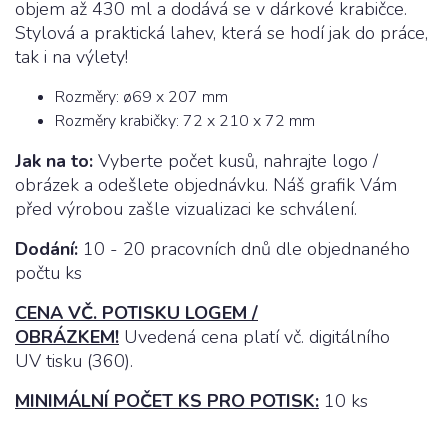
objem až 430 ml a dodává se v dárkové krabičce.
Stylová a praktická lahev, která se hodí jak do práce,
tak i na výlety!
Rozměry: ø69 x 207 mm
Rozměry krabičky: 72 x 210 x 72 mm
Jak na to:
Vyberte počet kusů, nahrajte logo /
obrázek a odešlete objednávku. Náš grafik Vám
před výrobou zašle vizualizaci ke schválení.
Dodání:
10 - 20 pracovních dnů dle objednaného
počtu ks
CENA VČ. POTISKU LOGEM /
OBRÁZKEM!
Uvedená cena platí vč. digitálního
UV tisku (360).
MINIMÁLNÍ POČET KS PRO POTISK:
10 ks