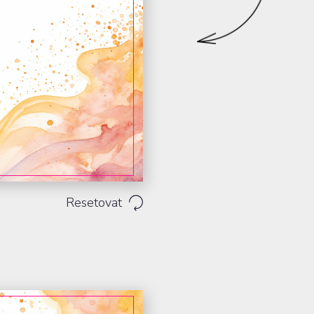
Tvarové &
vysekávané
tiskoviny
Resetovat