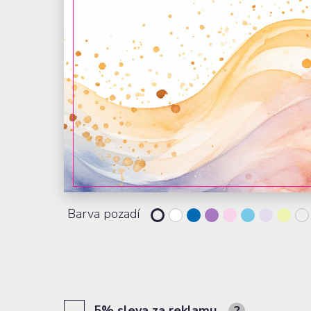
Barva pozadí
5% sleva za reklamu