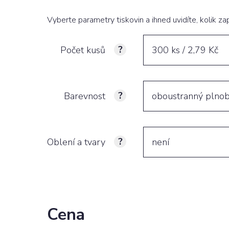
Vyberte parametry tiskovin a ihned uvidíte, kolik zap
Počet kusů
300 ks / 2,79 Kč
Barevnost
oboustranný plno
Oblení a tvary
není
Cena