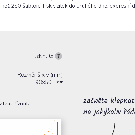
atd.
O potisku reklamního textilu
e než 250 šablon. Tisk vizitek do druhého dne, expresní d
)
Polepy aut &
Firemní &
Billboardy &
Vstupenky
u
prezentační desky
dopravních
bigboardy
Jak na to
- SLEVA 37%
prostředků
Rozměr š x v (mm)
90x50
začněte klepnu
Řezaná reklama,
Pexesa
Magnety &
Obálky s
itka oříznuta.
polepy &
magnetická
potiskem
na jakýkoliv řád
m
montáže
reklama