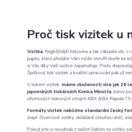
Proč tisk vizitek u 
Vizitka.
Nejjběžnější tiskovina a tak základní věc 
papíru, který předáte Vám může otevřít dveře ke klí
si Vás díky Vaší vizitce zapamatuje. Proto doporučuj
Špičkový tisk vizitek a kvalitní zpracování pak už ne
S tiskem vizitek
máme zkušenosti více jak 26 l
japonských tiskárnách Konica Minolta
, barvy js
ofsetových tiskových strojích KBA (KBA Rapida 75
Formáty vizitek nabízíme standardní český f
(např. čtvercové vizitky, skládané otevírací atd.), s
Pokud jste si nevybrali z našich šablon na vizitky 