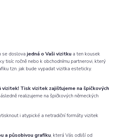
om se doslova
jedná o Vaši vizitku
a ten kousek
ky tisíc ročně nebo k obchodnímu partnerovi, který
fiku tzn. jak bude vypadat vizitka esteticky.
vizitek!
Tisk vizitek zajišťujeme na špičkových
ek následně realizujeme na špičkových německých
isknout i atypické a netradiční formáty vizitek
u a působivou grafiku
, která Vás odliší od