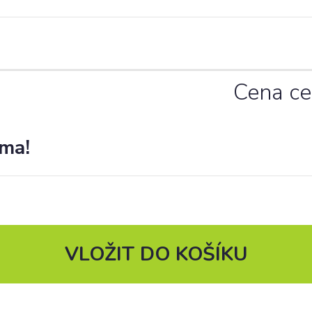
Cena c
rma!
VLOŽIT DO KOŠÍKU