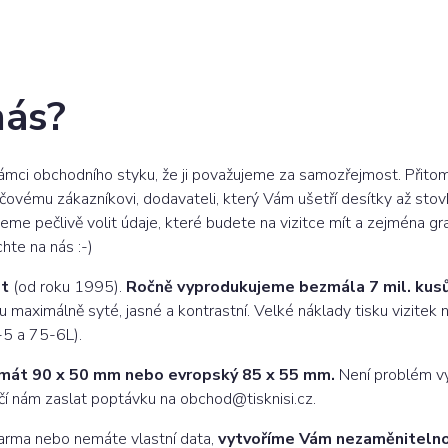
nás?
v rámci obchodního styku, že ji považujeme za samozřejmost. Přit
čovému zákazníkovi, dodavateli, který Vám ušetří desítky až stov
eme pečlivě volit údaje, které budete na vizitce mít a zejména gra
chte na nás :-)
et
(od roku 1995).
Ročně vyprodukujeme bezmála 7 mil. kusů 
ou maximálně syté, jasné a kontrastní. Velké náklady tisku vizit
-5 a 75-6L).
ormát 90 x 50 mm nebo evropský 85 x 55 mm.
Není problém vyt
tačí nám zaslat poptávku na
obchod@tisknisi.cz
.
zdarma nebo nemáte vlastní data,
vytvoříme Vám nezaměnitelno