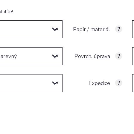
latíte!
Papír / materiál
barevný
Povrch. úprava
Expedice